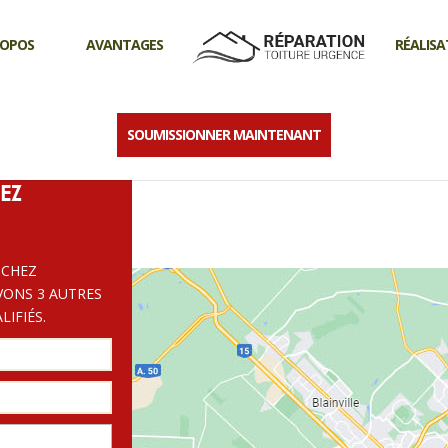
ROPOS
AVANTAGES
RÉALISA
CA!
LISÉS EN
TENEZ UN PRIX
SOUMISSIONNER MAINTENANT
 d’asphalte construction-440
EZ
 CHEZ
VONS 3 AUTRES
IFIÉS.