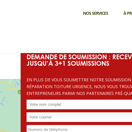
PARTENAIRE DE :
NOS SERVICES
À P
SOUSMISSIONRENOVATION.
BESOIN DE SOUMISSIONS D'ENTREPRENEURS SPÉCIA
RÉPARATION, CONSTRUCTION ET RÉNOVATION ? OB
Soumission
reparation de toiture
EN 48 HEURES OU MOINS !
Laval
DEMANDE DE SOUMISSION : RECEV
JUSQU’À 3+1 SOUMISSIONS
EN PLUS DE VOUS SOUMETTRE NOTRE SOUMISSION
RÉPARATION TOITURE URGENCE, NOUS VOUS TROU
ENTREPRENEURS PARMI NOS PARTENAIRES PRÉ-QUAL