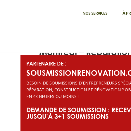
NOS SERVICES
À P
Soumission
Réparation de toitur
Montréal – Réparatio
PARTENAIRE DE :
SOUSMISSIONRENOVATION.
BESOIN DE SOUMISSIONS D'ENTREPRENEURS SPÉCIA
RÉPARATION, CONSTRUCTION ET RÉNOVATION ? OB
EN 48 HEURES OU MOINS !
DEMANDE DE SOUMISSION : RECEV
JUSQU’À 3+1 SOUMISSIONS