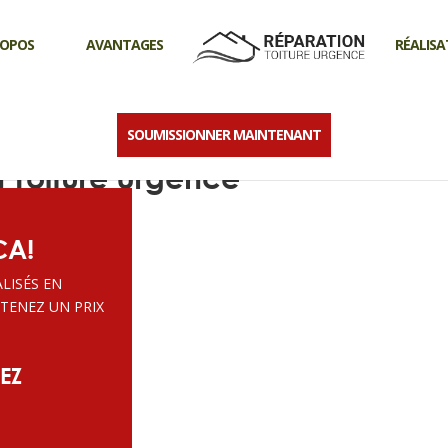
ROPOS
AVANTAGES
RÉALISA
SOUMISSIONNER MAINTENANT
e en bardeaux asphalte à
n Toiture Urgence
CA!
LISÉS EN
TENEZ UN PRIX
EZ