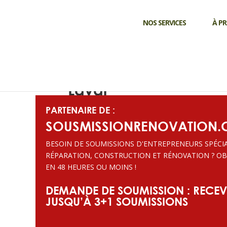
NOS SERVICES
À P
Soumission
Toit en bardeaux et f
Laval
PARTENAIRE DE :
SOUSMISSIONRENOVATION.
BESOIN DE SOUMISSIONS D'ENTREPRENEURS SPÉCIA
RÉPARATION, CONSTRUCTION ET RÉNOVATION ? OB
EN 48 HEURES OU MOINS !
DEMANDE DE SOUMISSION : RECEV
JUSQU’À 3+1 SOUMISSIONS